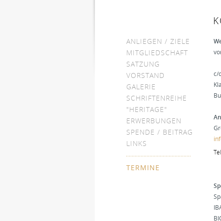
K
ANLIEGEN / ZIELE
We
vo
MITGLIEDSCHAFT
SATZUNG
c/
VORSTAND
Kl
GALERIE
Bu
SCHRIFTENREIHE
"HERITAGE"
An
ERWERBUNGEN
Gr
SPENDE / BEITRAG
in
LINKS
Tel
TERMINE
Sp
Sp
IB
BI