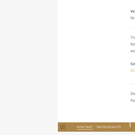
Ve
Nr
Tr
fü
au
Ge
G
Di
Au
NAVIGATION
KONTAKT
DATENSCHUTZ
ÜBERSPRINGEN