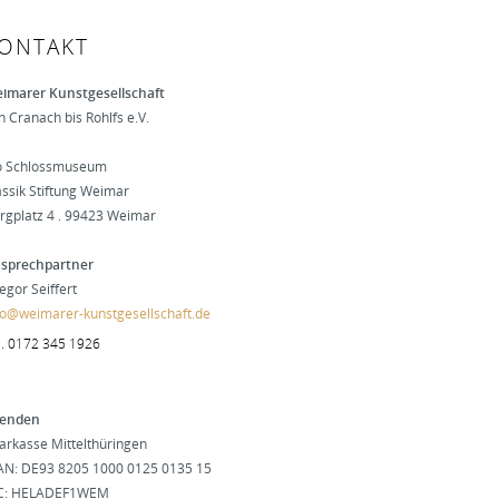
ONTAKT
imarer Kunstgesellschaft
n Cranach bis Rohlfs e.V.
o Schlossmuseum
assik Stiftung Weimar
rgplatz 4 . 99423 Weimar
sprechpartner
egor Seiffert
fo@weimarer-kunstgesellschaft.de
.
0172 345 1926
enden
arkasse Mittelthüringen
AN: DE93 8205 1000 0125 0135 15
C: HELADEF1WEM