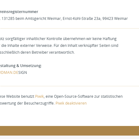
reinsregisternummer
. 131285 beim Amtsgericht Weimar, Ernst-Kohl-Straße 23a, 99423 Weimar
otz sorgfältiger inhaltlicher Kontrolle übernehmen wir keine Haftung
r die Inhalte externer Verweise. Für den Inhalt verknüpfter Seiten sind
sschließlich deren Betreiber verantwortlich.
staltung & Umsetzung:
UDMAN.DE
SIGN
ese Website benutzt
Piwik
, eine Open-Source-Software zur statistischen
swertung der Besucherzugriffe.
Piwik deaktivieren